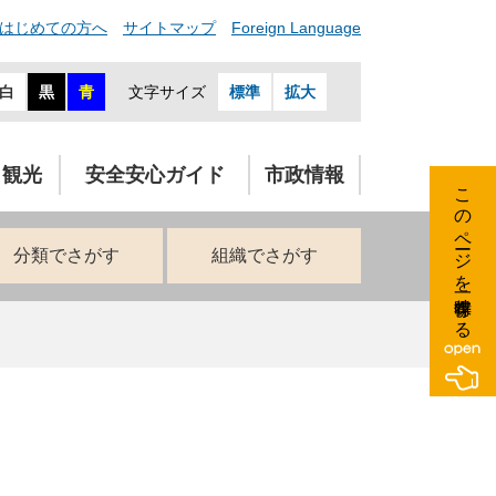
はじめての方へ
サイトマップ
Foreign Language
白
黒
青
文字サイズ
標準
拡大
・観光
安全安心ガイド
市政情報
このページを一時保存する
分類でさがす
組織でさがす