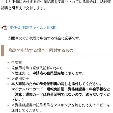
※１月下旬に送付する納付確認書を受取りされている場合は、納付確
認書と引替えで交付します。
●
委任状 [PDFファイル／84KB]
・別世帯の方が代理で申請する場合に必要です。
郵送で申請する場合、同封するもの
申請書
返信用封筒（返信先記載のもの）
※返送先は、
申請者の住民登録地
に限ります。
返信用切手
本人確認のための身分証明書の写しを添付してください。
マイナンバーカード・運転免許証・資格確認書・年金手帳など
（注意：通知カードは身分証明ではないので、送らないでくだ
さい。）
※資格確認書の記号番号をマスキングを施したうえでコピーを
送付してください。