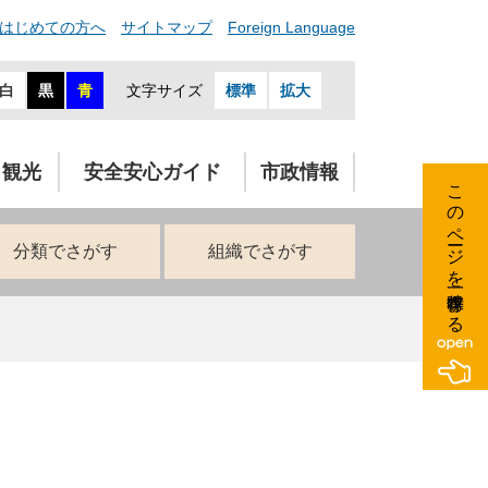
はじめての方へ
サイトマップ
Foreign Language
白
黒
青
文字サイズ
標準
拡大
・観光
安全安心ガイド
市政情報
このページを一時保存する
分類でさがす
組織でさがす