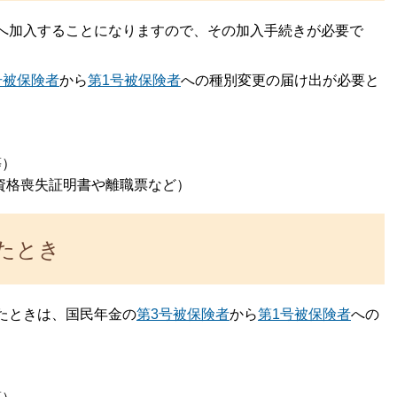
へ加入することになりますので、その加入手続きが必要で
号被保険者
から
第1号被保険者
への種別変更の届け出が必要と
等）
資格喪失証明書や離職票など）
たとき
たときは、国民年金の
第3号被保険者
から
第1号被保険者
への