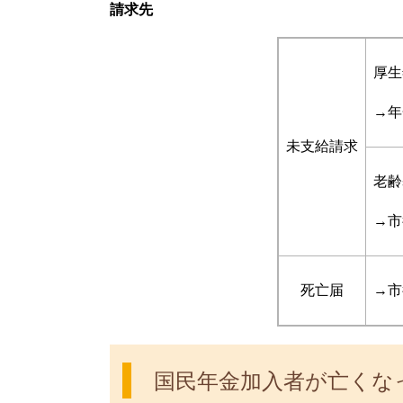
請求先
厚生
→年
未支給請求
老齢
→市
死亡届
→市
国民年金加入者が亡くな