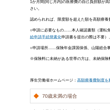
1か月間(同じ月内)の医療費の自己負担額が
さい。
認められれば、限度額を超えた額を高額療養
○申請に必要なもの……本人確認書類（運転
給申請手続簡素化
申請書を提出の際は不要）
○申請場所……保険年金課国保係、山陽総合
※保険料に未納がある世帯の方は、未納保険
厚生労働省ホームページ：
高額療養費制度を
70歳未満の場合