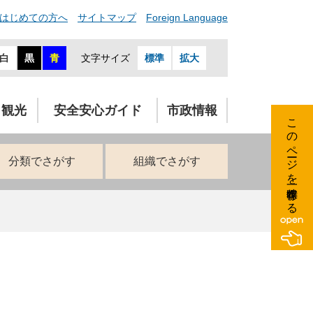
はじめての方へ
サイトマップ
Foreign Language
白
黒
青
文字サイズ
標準
拡大
・観光
安全安心ガイド
市政情報
このページを一時保存する
分類でさがす
組織でさがす