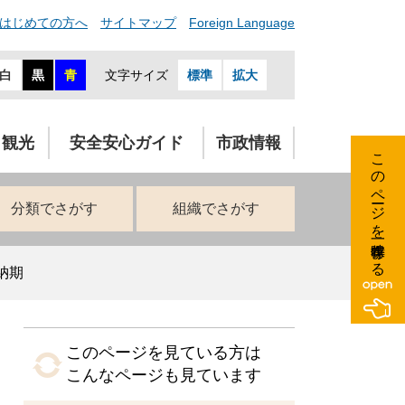
はじめての方へ
サイトマップ
Foreign Language
白
黒
青
文字サイズ
標準
拡大
・観光
安全安心ガイド
市政情報
このページを一時保存する
分類でさがす
組織でさがす
納期
このページを見ている方は
こんなページも見ています