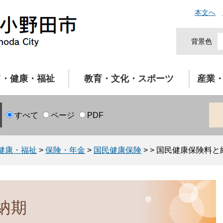
本文へ
背景色
て・健康・福祉
教育・文化・スポーツ
産業
すべて
ページ
PDF
健康・福祉
>
保険・年金
>
国民健康保険
>
>
国民健康保険料と
納期