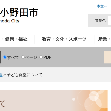
本文へ
背景色
て・健康・福祉
教育・文化・スポーツ
産業
すべて
ページ
PDF
課
>
子ども食堂について
て