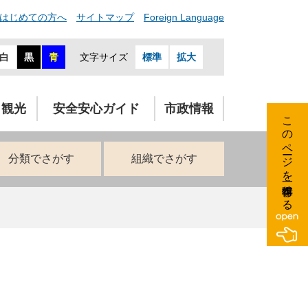
はじめての方へ
サイトマップ
Foreign Language
白
黒
青
文字サイズ
標準
拡大
・観光
安全安心ガイド
市政情報
このページを一時保存する
分類でさがす
組織でさがす