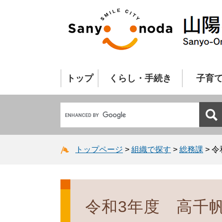
トップ
くらし・手続き
子育
トップページ
>
組織で探す
>
総務課
>
令
令和3年度 高千