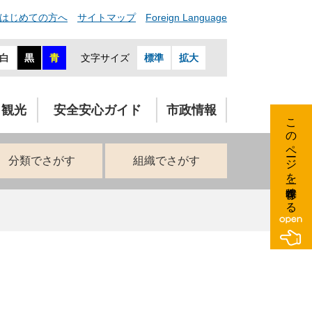
はじめての方へ
サイトマップ
Foreign Language
白
黒
青
文字サイズ
標準
拡大
・観光
安全安心ガイド
市政情報
このページを一時保存する
分類でさがす
組織でさがす