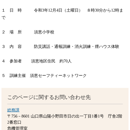
１ 日 時 令和3年12月4日（土曜日） ８時30分から12時ま
で
２ 場 所 須恵小学校
３ 内 容 防災講話・通報訓練・消火訓練・煙ハウス体験
４ 参加者 須恵地区住民 約70人
５ 訓練主催 須恵セーフティーネットワーク
このページに関するお問い合わせ先
総務課
〒756－8601
山口県山陽小野田市日の出一丁目1番1号 庁舎2階
2番窓口
危機管理室