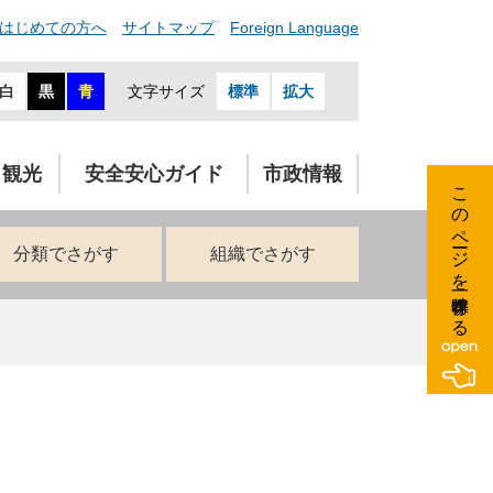
はじめての方へ
サイトマップ
Foreign Language
白
黒
青
文字サイズ
標準
拡大
・観光
安全安心ガイド
市政情報
このページを一時保存する
分類でさがす
組織でさがす