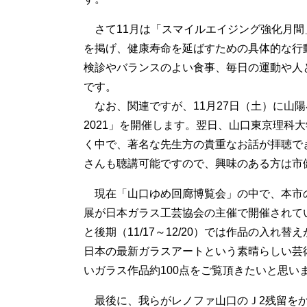
さて11月は「スマイルエイジング強化月間
を掲げ、健康寿命を延ばすための具体的な行
検診やバランスのよい食事、毎日の運動や人
です。
なお、関連ですが、11月27日（土）に山
2021」を開催します。翌日、山口東京理科
く中で、著名な先生方の貴重なお話が拝聴で
さんも聴講可能ですので、興味のある方は市
現在「山口ゆめ回廊博覧会」の中で、本市の
展が日本ガラス工芸協会の主催で開催されていま
と後期（11/17～12/20）では作品の入
日本の最新ガラスアートという素晴らしい芸
いガラス作品約100点をご覧頂きたいと思い
最後に、我らがレノファ山口のＪ2残留をか