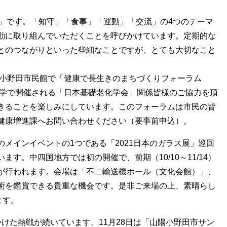
」です。「知守」「食事」「運動」「交流」の4つのテーマ
動に取り組んでいただくことを呼びかけています。定期的な
とのつながりといった些細なことですが、とても大切なこと
陽小野田市民館で「健康で長生きのまちづくりフォーラム
大学で開催される「日本基礎老化学会」関係皆様のご協力を頂
きることを楽しみにしています。このフォーラムは市民の皆
健康増進課へお問い合わせください（要事前申込）。
メインイベントの1つである「2021日本のガラス展」巡回
す。中四国地方では初の開催で、前期（10/10～11/14）
れ替えが行われます。会場は「不二輸送機ホール（文化会館）」、
術を鑑賞できる貴重な機会です。是非ご来場の上、素晴らし
ます。
けた熱戦が続いています。11月28日は「山陽小野田市サン