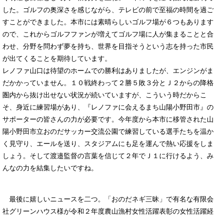
した。ゴルフの奥深さを感じながら、テレビの前で至福の時間を過ご
すことができました。本市には素晴らしいゴルフ場が６つもあります
ので、これからゴルフファンが増えてゴルフ場に人が集まることと合
わせ、分野を問わず夢を持ち、世界を目指そうという志を持った市民
が出てくることを期待しています。
レノファ山口は待望のホームでの勝利はありましたが、エンジンがま
だかかっていません。１０戦終わって２勝５敗３分とＪ２からの降格
圏内から抜け出せない状況が続いていますが、こういう時だからこ
そ、身近に練習場があり、『レノファに会えるまち山陽小野田市』の
サポーターの皆さんの力が必要です。今年度から本市に移管された山
陽小野田市立おのだサッカー交流公園で練習している選手たちを温か
く見守り、エールを送り、スタジアムにも足を運んで熱い応援をしま
しょう。そして渡邉監督の言葉を信じて２年でＪ１に行けるよう、み
んなの力を結集したいですね。
最後に嬉しいニュースを二つ。「おのだネギ三昧」で有名な有限会
社グリーンハウス様が令和２年度農山漁村女性活躍表彰の女性活躍経