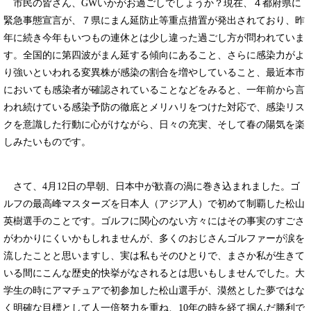
市民の皆さん、GWいかがお過ごしでしょうか？現在、４都府県に
緊急事態宣言が、７県にまん延防止等重点措置が発出されており、昨
年に続き今年もいつもの連休とは少し違った過ごし方が問われていま
す。全国的に第四波がまん延する傾向にあること、さらに感染力がよ
り強いといわれる変異株が感染の割合を増やしていること、最近本市
においても感染者が確認されていることなどをみると、一年前から言
われ続けている感染予防の徹底とメリハリをつけた対応で、感染リス
クを意識した行動に心がけながら、日々の充実、そして春の陽気を楽
しみたいものです。
さて、4月12日の早朝、日本中が歓喜の渦に巻き込まれました。ゴ
ルフの最高峰マスターズを日本人（アジア人）で初めて制覇した松山
英樹選手のことです。ゴルフに関心のない方々にはその事実のすごさ
がわかりにくいかもしれませんが、多くのおじさんゴルファーが涙を
流したことと思いますし、実は私もそのひとりで、まさか私が生きて
いる間にこんな歴史的快挙がなされるとは思いもしませんでした。大
学生の時にアマチュアで初参加した松山選手が、漠然とした夢ではな
く明確な目標として人一倍努力を重ね、10年の時を経て掴んだ勝利で