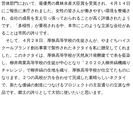
営体部門において、最優秀の農林水産大臣賞を受賞され、４月１４日
にご報告に来庁されました。女性の皆さんが働きやすい環境を整備さ
れ、会社の成長を支え引っ張っておられることが高く評価されたよう
です。「多様性」が重視される中、本市にこのような立派な会社があ
ることは市民の誇りです。
そして、４月２８日、厚狭高等学校の生徒さんが、やまぐちハイス
クールブランド創出事業で製作されたネクタイを私に贈呈してくれま
した。このネクタイは、厚狭高等学校が天然灰汁発酵建てで糸を藍染
し、柳井商業高等学校の生徒が中心となり「２０２０人柳井縞機織り
チャレンジ」で柳井縞の生地を織り、厚狭高等学校が仕立てたものに
なります。２つの高校が力を合わせて完成した素晴らしいネクタイ
で、新たな価値の創造につなげるプロジェクトの主旨通りの立派な作
品です。郷土の誇りとして大切に使いたいと思います。