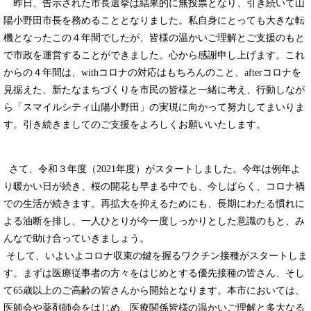
昨日、告示された市長選挙は結果的に無投票となり、引き続いて山
陽小野田市長を務めることとなりました。私自身にとっても大きな転
機となったこの４年間でしたが、皆様の温かいご理解とご支援のもと
で市政を運営することができました。心から感謝申し上げます。これ
からの４年間は、withコロナの対応はもちろんのこと、afterコロナを
見据えた、新たなまちづくりを市民の皆様と一緒に考え、行動しなが
ら「スマイルシティ山陽小野田」の実現に向かって努力してまいりま
す。引き続きましてのご支援をよろしくお願いいたします。
さて、令和３年度（2021年度）がスタートしました。今年は例年よ
り暖かい日が続き、桜の開花も早まる中でも、今しばらく、コロナ禍
での生活が続きます。再拡大を抑えるためにも、長期にわたる慣れに
よる油断を排し、一人ひとりが今一度しっかりとした意識のもと、み
んなで助け合っていきましょう。
そして、いよいよコロナ収束の鍵を握るワクチン接種がスタートしま
す。まずは医療従事者の方々をはじめとする優先接種の皆さん、そし
て65歳以上のご高齢の皆さんから開始となります。本市においては、
医師会や薬剤師会をはじめ、医療関係皆様の温かいご理解と多大なる