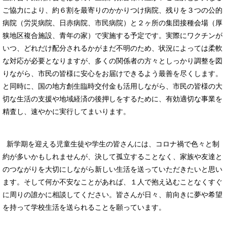
ご協力により、約６割を最寄りのかかりつけ病院、残りを３つの公的
病院（労災病院、日赤病院、市民病院）と２ヶ所の集団接種会場（厚
狭地区複合施設、青年の家）で実施する予定です。実際にワクチンが
いつ、どれだけ配分されるかがまだ不明のため、状況によっては柔軟
な対応が必要となりますが、多くの関係者の方々としっかり調整を図
りながら、市民の皆様に安心をお届けできるよう最善を尽くします。
と同時に、国の地方創生臨時交付金も活用しながら、市民の皆様の大
切な生活の支援や地域経済の後押しをするために、有効適切な事業を
精査し、速やかに実行してまいります。
新学期を迎える児童生徒や学生の皆さんには、コロナ禍で色々と制
約が多いかもしれませんが、決して孤立することなく、家族や友達と
のつながりを大切にしながら新しい生活を送っていただきたいと思い
ます。そして何か不安なことがあれば、１人で抱え込むことなくすぐ
に周りの誰かに相談してください。皆さんが日々、前向きに夢や希望
を持って学校生活を送られることを願っています。