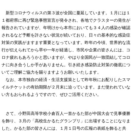
新型コロナウィルスの第３波が全国に蔓延しています。１月には１
１都府県に再び緊急事態宣言が発令され、各地でクラスターの発生が
報告されていますが、年明けから本市においても３４人の感染が確認
されるなど予断を許さない状況が続いており、日々の基本的な感染症
対策の実践がますます重要となっています。昨年の今頃、世界的な流
行が伝えられてから早や一年が経過し、市民や企業の皆さんには、コ
ロナ疲れもあろうかと思いますが、やはり全国民が一致団結してコロ
ナに向き合うしか手がありません。引き続き感染防止対策の徹底につ
いてご理解ご協力を賜りますようお願いいたします。
なお、本市独自の経済・生活支援策として昨年秋にお配りしたスマ
イルチケットの有効期限が２月末に迫っています。まだ使われていな
い方もおられるようですので、ぜひご活用ください。
さて、小野田高等学校小倉百人一首かるた部が中国大会で見事優勝
を飾り、３月の「高校生かるたグランプリ」に出場することになりま
した。かるた部の皆さんには、１月１日号の広報の表紙を飾ると共