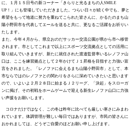
に、１月１５日号の新コーナー「きらりと光るまちの人SMILE
UP！」にも登場していただきました。つらい日々が続く中でも、夢と
希望をもって地道に努力を重ねてこられた皆さんに、かるたのまち山
陽小野田市を代表してエールを送ると共に、更なるご活躍をお祈りい
たします。
また、今年４月から、県立おのだサッカー交流公園が県から市へ移管
されます。市としてこれまで以上にスポーツ交流拠点としての活用に
取り組んでいきますが、新たに就任された渡邉監督率いるレノファ山
口は、ここを練習拠点として２年かけてＪ１昇格を目指すと力強い宣
言をされました。「レノファに会えるまち山陽小野田市」として、本
市ならではのレノファとの関わりをさらに深めていきたいと思います
ので、いよいよ２月２８日に始まるＪ２リーグ、「決起」をスローガ
ンに掲げ、その初戦をホームゲームで迎える新生レノファ山口に力強
い声援をお願いします。
コロナだけではなく、この冬は昨年に比べても厳しい寒さにみまわ
れています。体調管理が難しい毎日ではありますが、市民の皆さんに
おかれましては、どうぞご自愛のほどお願い申し上げます。