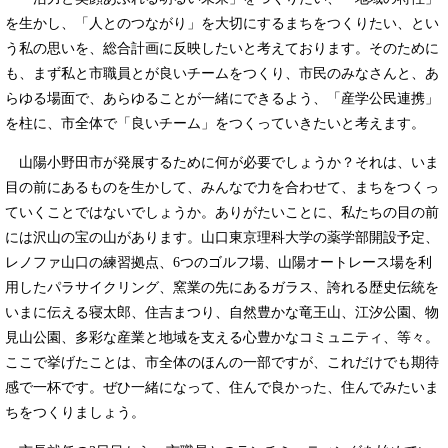
を生かし、「人とのつながり」を大切にするまちをつくりたい、とい
う私の思いを、総合計画に反映したいと考えております。そのために
も、まず私と市職員とが良いチームをつくり、市民のみなさんと、あ
らゆる場面で、あらゆることが一緒にできるよう、「産学公民連携」
を柱に、市全体で「良いチーム」をつくっていきたいと考えます。
山陽小野田市が発展するために何が必要でしょうか？それは、いま
目の前にあるものを生かして、みんなで力を合わせて、まちをつくっ
ていくことではないでしょうか。ありがたいことに、私たちの目の前
には沢山の宝の山があります。山口東京理科大学の薬学部開設予定、
レノファ山口の練習拠点、6つのゴルフ場、山陽オートレース場を利
用したパラサイクリング、窯業の先にあるガラス、誇れる歴史伝統を
いまに伝える寝太郎、住吉まつり、自然豊かな竜王山、江汐公園、物
見山公園、多彩な産業と地域を支える心豊かなコミュニティ、等々。
ここで挙げたことは、市全体のほんの一部ですが、これだけでも期待
感で一杯です。ぜひ一緒になって、住んで良かった、住んでみたいま
ちをつくりましょう。