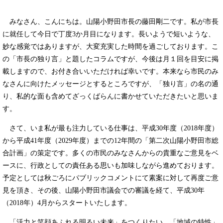
みなさん、こんにちは。山陽小野田市長の藤田剛二です。私が市長
に就任して今日で丁度3か月目になります。長いようで短いような、
妙な感覚ではありますが、大変充実した時間を過ごしております。こ
の「市長の独り言」と題したコラムですが、今後は月１回を目安に掲
載しますので、お付き合いいただければ幸いです。本来なら市民のみ
なさんに向けたメッセージとするところですが、「独り言」の名の通
り、私的な面も含めてざっくばらんに書かせていただきたいと思いま
す。
さて、いま私が最も注力している仕事は、平成30年度（2018年度）
から平成41年度（2029年度）までの12年間の「第二次山陽小野田市総
合計画」の策定です。多くの市民のみなさんからの貴重なご意見をベ
ースに、行政としての責任ある思いも加味しながら進めております。
予定としては秋ごろにパブリックコメントにて素案に対して再度ご意
見を頂き、その後、山陽小野田市議会での審議を経て、平成30年
（2018年）4月からスタートいたします。
「活力と笑顔あふれる明るい未来」をつくりたい、「地域の特性」