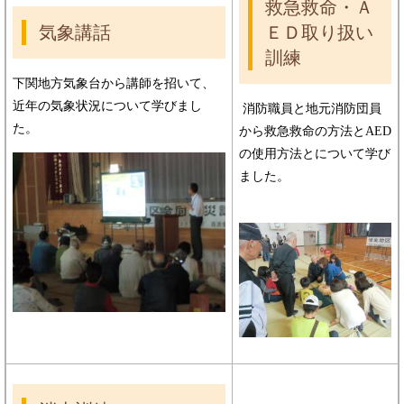
救急救命・Ａ
気象講話
ＥＤ取り扱い
訓練
下関地方気象台から講師を招いて、
近年の気象状況について学びまし
消防職員と地元消防団員
た。
から救急救命の方法とAED
の使用方法とについて学び
ました。