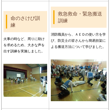
救急救命・緊急搬送
命のさけび訓
訓練
練
消防職員から、ＡＥＤの使い方を学
火事の時など、周りに助け
び、防災士の皆さんから簡易担架に
を求めるため、大きな声を
よる搬送方法について学びました。
出す訓練を実施しました。