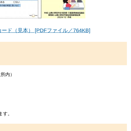
（見本） [PDFファイル／764KB]
役所内）
ます。