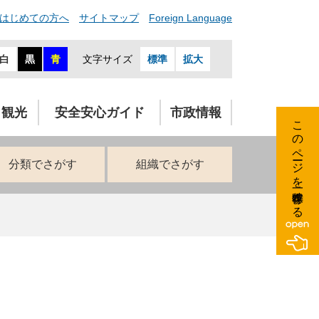
はじめての方へ
サイトマップ
Foreign Language
白
黒
青
文字サイズ
標準
拡大
・観光
安全安心ガイド
市政情報
このページを一時保存する
分類でさがす
組織でさがす