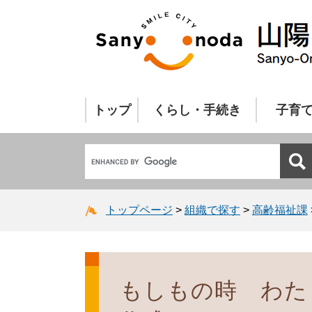
トップ
くらし・手続き
子育
トップページ
>
組織で探す
>
高齢福祉課
もしもの時 わた