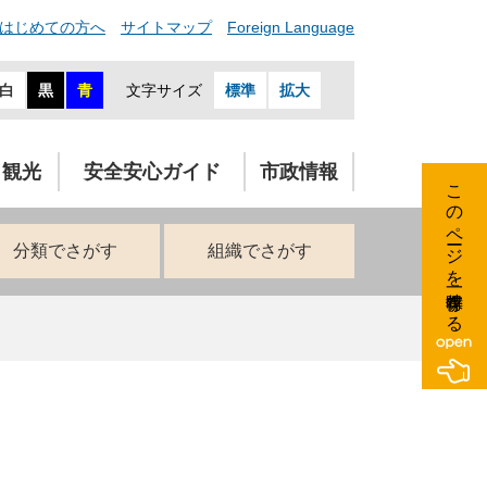
はじめての方へ
サイトマップ
Foreign Language
白
黒
青
文字サイズ
標準
拡大
・観光
安全安心ガイド
市政情報
このページを一時保存する
分類でさがす
組織でさがす