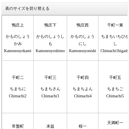
表のサイズを切り替える
鴨庄上
鴨庄下
鴨庄西
千町一東
かものしょう
かものしょうし
かものしょう
ちまちいちひ
かみ
も
にし
し
Kamonosyokami
Kamonosyoshimo
Kamonosyonishi
Chimachi1higash
千町二
千町三
千町四
千町五
ちまちに
ちまちさん
ちまちよん
ちまちご
Chimachi2
Chimachi3
Chimachi4
Chimachi5
天満町一
常盤町
末益
桜一