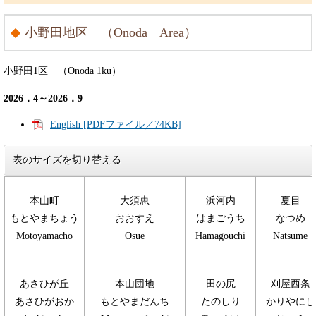
小野田地区 （Onoda Area）
小野田1区 （Onoda 1ku）
2026．4～2026．9
English [PDFファイル／74KB]
表のサイズを切り替える
本山町
大須恵
浜河内
夏目
もとやまちょう
おおすえ
はまごうち
なつめ
Motoyamacho
Osue
Hamagouchi
Natsume
あさひが丘
本山団地
田の尻
刈屋西条
あさひがおか
もとやまだんち
たのしり
かりやにし