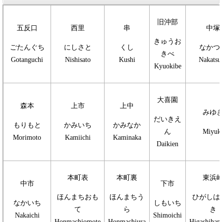
旧沖部
五反口
西里
串
中塚
きゅうお
ごたんぐち
にしさと
くし
なかつ
きべ
Gotanguchi
Nishisato
Kushi
Nakatsu
Kyuokibe
大喜園
森本
上市
上中
みゆ
だいきえ
もりもと
かみいち
かみなか
ん
Miyuk
Morimoto
Kamiichi
Kaminaka
Daikien
本町表
本町裏
東浜
中市
下市
ほんまちおも
ほんまちう
ひがしは
なかいち
しもいち
て
ら
き
Nakaichi
Shimoichi
Honmachiomote
Honmachiura
Higashiham