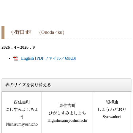
小野田4区 （Onoda 4ku）
2026．4～2026．9
English [PDFファイル／69KB]
表のサイズを切り替える
西住吉町
昭和通
東住吉町
にしすみよしちょ
しょうわどおり
ひがしすみよしまち
う
Syowadori
Higashisumiyoshimachi
Nishisumiyoshicho