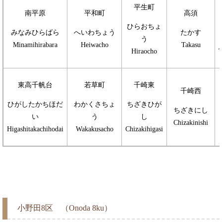
平生町
南平原
平和町
高須
ひらおちょ
みなみひらばら
へいわちょう
たかす
う
Minamihirabara
Heiwacho
Takasu
Hiraocho
T
東高千帆台
若草町
千崎東
千崎西
ひがしたかちほだ
わかくさちょ
ちざきひが
ちざきにし
い
う
し
Chizakinishi
Higashitakachihodai
Wakakusacho
Chizakihigasi
小野田8区 （Onoda 8ku）