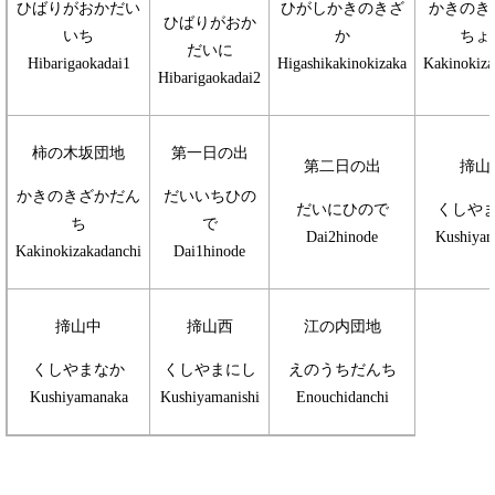
ひばりがおかだい
ひがしかきのきざ
かきのき
ひばりがおか
いち
か
ちょ
だいに
Hibarigaokadai1
Higashikakinokizaka
Kakinokiz
Hibarigaokadai2
柿の木坂団地
第一日の出
第二日の出
揥山
かきのきざかだん
だいいちひの
だいにひので
くしや
ち
で
Dai2hinode
Kushiyam
Kakinokizakadanchi
Dai1hinode
揥山中
揥山西
江の内団地
くしやまなか
くしやまにし
えのうちだんち
Kushiyamanaka
Kushiyamanishi
Enouchidanchi