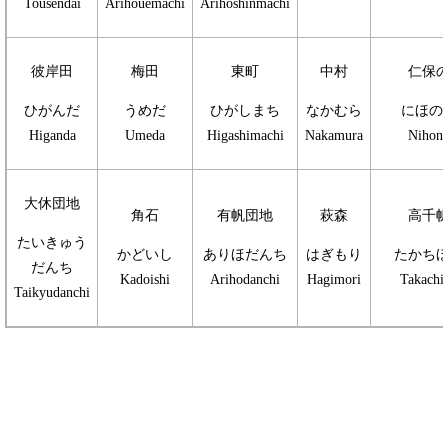
Tousendai
Arihouemachi
Arihoshinmachi
彼岸田
梅田
東町
中村
仁保
ひがんだ
うめだ
ひがしまち
なかむら
にほの
Higanda
Umeda
Higashimachi
Nakamura
Nihon
大休団地
角石
有帆団地
萩森
高千
たいきゅう
かどいし
ありほだんち
はぎもり
たかち
だんち
Kadoishi
Arihodanchi
Hagimori
Takachi
Taikyudanchi