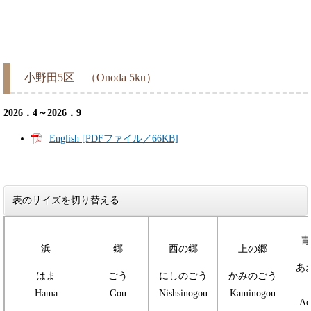
小野田5区 （Onoda 5ku）
2026．4～2026．9
English [PDFファイル／66KB]
表のサイズを切り替える
青
浜
郷
西の郷
上の郷
あ
はま
ごう
にしのごう
かみのごう
Hama
Gou
Nishsinogou
Kaminogou
Ao