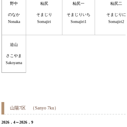
野中
杣尻
杣尻一
杣尻二
のなか
そまじり
そまじりいち
そまじりに
Nonaka
Somajiri
Somajiri1
Somajiri2
迫山
さこやま
Sakoyama
山陽7区 （Sanyo 7ku）
2026．4～2026．9