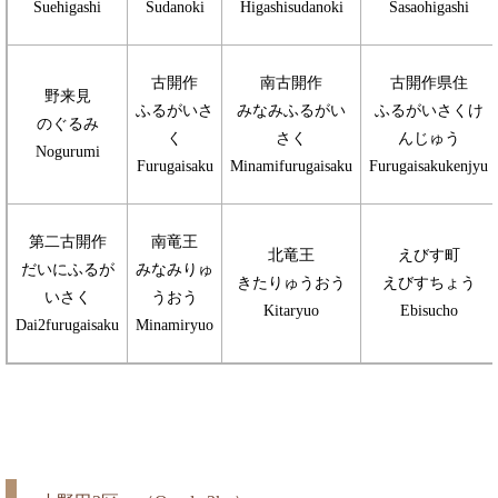
Suehigashi
Sudanoki
Higashisudanoki
Sasaohigashi
古開作
南古開作
古開作県住
野来見
ふるがいさ
みなみふるがい
ふるがいさくけ
のぐるみ
く
さく
んじゅう
Nogurumi
Furugaisaku
Minamifurugaisaku
Furugaisakukenjyu
第二古開作
南竜王
北竜王
えびす町
だいにふるが
みなみりゅ
きたりゅうおう
えびすちょう
いさく
うおう
Kitaryuo
Ebisucho
Dai2furugaisaku
Minamiryuo