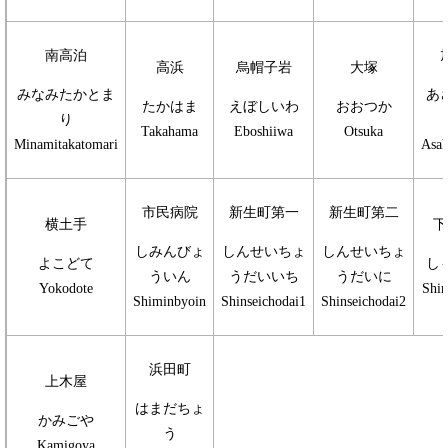
南高泊
高浜
烏帽子岩
大塚
みなみたかとま
あ
たかはま
えぼしいわ
おおつか
り
Takahama
Eboshiiwa
Otsuka
Minamitakatomari
Asah
市民病院
新生町第一
新生町第二
横土手
下
しみんびょ
しんせいちょ
しんせいちょ
よこどて
し
ういん
うだいいち
うだいに
Yokodote
Shi
Shiminbyoin
Shinseichodai1
Shinseichodai2
浜田町
上木屋
はまだちょ
かみごや
う
Kamigoya