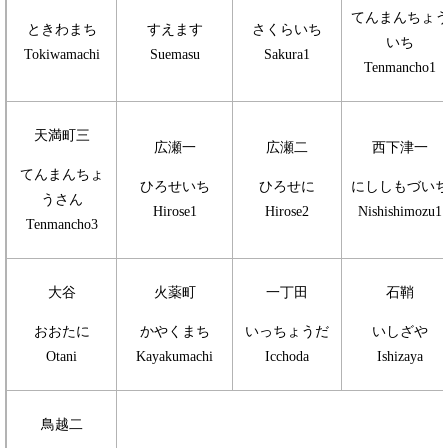
てんまんちょ
ときわまち
すえます
さくらいち
いち
Tokiwamachi
Suemasu
Sakura1
Tenmancho1
天満町三
広瀬一
広瀬二
西下津一
てんまんちょ
ひろせいち
ひろせに
にししもづい
うさん
Hirose1
Hirose2
Nishishimozu1
Tenmancho3
大谷
火薬町
一丁田
石鞘
おおたに
かやくまち
いっちょうだ
いしざや
Otani
Kayakumachi
Icchoda
Ishizaya
鳥越二