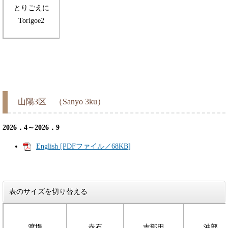
とりごえに
Torigoe2
山陽3区 （Sanyo 3ku）
2026．4～2026．9
English [PDFファイル／68KB]
表のサイズを切り替える
渡場
赤石
吉部田
沖部