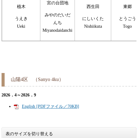
宮の台団地
植木
西生田
東郷
みやのだいだ
うえき
にしいくた
とうごう
んち
Ueki
Nishiikuta
Togo
Miyanodaidanchi
山陽4区 （Sanyo 4ku）
2026．4～2026．9
English [PDFファイル／70KB]
表のサイズを切り替える