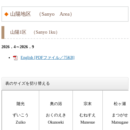
山陽地区 （Sanyo Area）
山陽1区 （Sanyo 1ku）
2026．4～2026．9
English [PDFファイル／75KB]
表のサイズを切り替える
随光
奥の浴
宗末
松ヶ瀬
ずいこう
おくのえき
むねすえ
まつがせ
Zuiko
Okunoeki
Munesue
Matsugase