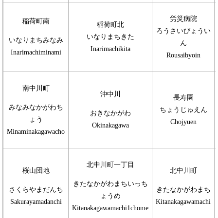
労災病院
稲荷町南
稲荷町北
ろうさいびょうい
いなりまちきた
いなりまちみなみ
ん
Inarimachikita
Inarimachiminami
Rousaibyoin
南中川町
沖中川
長寿園
みなみなかがわち
ちょうじゅえん
おきなかがわ
ょう
Chojyuen
Okinakagawa
Minaminakagawacho
北中川町一丁目
桜山団地
北中川町
きたなかがわまちいっち
さくらやまだんち
きたなかがわまち
ょうめ
Sakurayamadanchi
Kitanakagawamachi
Kitanakagawamachi1chome