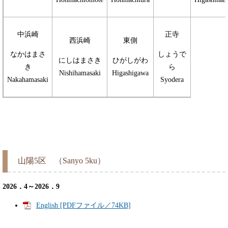
中浜崎
正寺
西浜崎
東側
なかはまさ
しょうで
にしはまさき
ひがしがわ
き
ら
Nishihamasaki
Higashigawa
Nakahamasaki
Syodera
山陽5区 （Sanyo 5ku）
2026．4～2026．9
English [PDFファイル／74KB]