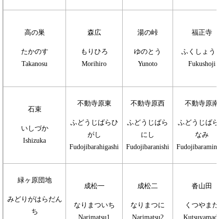
高の巣
森広
湯の峠
福正寺
たかのす
もりひろ
ゆのとう
ふくしょう
Takanosu
Morihiro
Yunoto
Fukushoji
不動寺原東
不動寺原西
不動寺原南
石束
ふどうじばらひ
ふどうじばら
ふどうじばら
いしづか
がし
にし
なみ
Ishizuka
Fudojibarahigashi
Fudojibaranishi
Fudojibaramin
緑ヶ原団地
成松一
成松二
沓山田
みどりがはらだん
なりまついち
なりまつに
くつやまだ
ち
Narimatsu1
Narimatsu2
Kutsuyamad