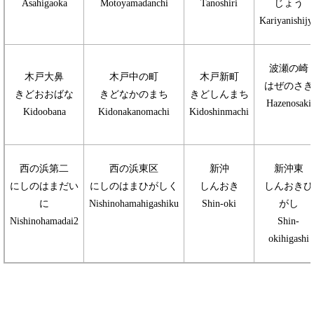
Asahigaoka
Motoyamadanchi
Tanoshiri
じょう
Kariyanishijy
波瀬の崎
木戸大鼻
木戸中の町
木戸新町
はぜのさき
きどおおばな
きどなかのまち
きどしんまち
Hazenosaki
Kidoobana
Kidonakanomachi
Kidoshinmachi
西の浜第二
西の浜東区
新沖
新沖東
にしのはまだい
にしのはまひがしく
しんおき
しんおきひ
に
Nishinohamahigashiku
Shin-oki
がし
Nishinohamadai2
Shin-
okihigashi