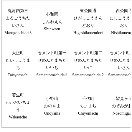
丸河内第三
東公園通
西公園
心和園
まるごうちだ
ひがしこうえん
にしこうえ
しんわえん
いさん
どおり
おり
Shinwaen
Marugouchidai3
Higashikouendori
Nishikouend
大正町
セメント町第一
セメント町第二
セメント町
たいしょうま
せめんとまちだ
せめんとまちだ
せめんとま
ち
いいち
いに
いさん
Taisyomachi
Sementomachidai1
Sementomachidai2
Sementomachi
若生町
小野山
千代町
望見ヶ
わかおいちょ
おのやま
ちよまち
のぞみが
う
Onoyama
Chiyomachi
Nozomigao
Wakaoicho