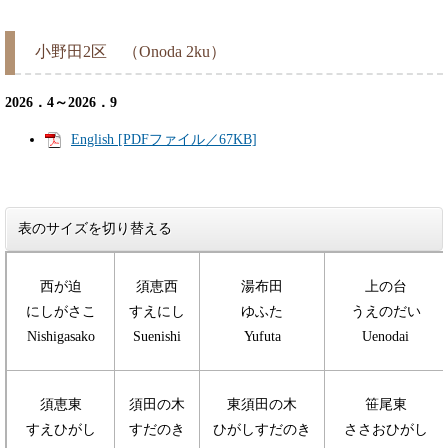
小野田2区 （Onoda 2ku）
2026．4～2026．9
English [PDFファイル／67KB]
表のサイズを切り替える
西が迫
須恵西
湯布田
上の台
にしがさこ
すえにし
ゆふた
うえのだい
Nishigasako
Suenishi
Yufuta
Uenodai
須恵東
須田の木
東須田の木
笹尾東
すえひがし
すだのき
ひがしすだのき
ささおひがし