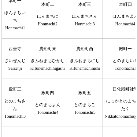
本町一
本町二
本町三
本町四
ほんまちい
ほんまちに
ほんまちさん
ほんまちよ
ち
Honmachi2
Honmachi3
Honmachi4
Honmachi1
西善寺
貴船町東
貴船町西
殿町一
さいぜんじ
きふねまちひがし
きふねまちにし
とのまちい
Saizenji
Kifunemachihigashi
Kifunemachinishi
Tonomachi1
殿町三
日化殿町社
殿町四
殿町五
とのまちさ
にっかとのまち
とのまちよん
とのまちご
ん
たく
Tonomachi4
Tonomachi5
Tonomachi3
Nikkatonomachisy