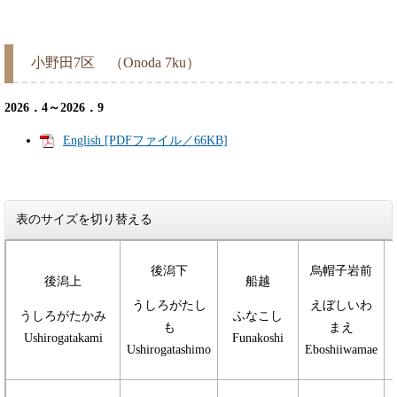
小野田7区 （Onoda 7ku）
2026．4～2026．9
English [PDFファイル／66KB]
表のサイズを切り替える
後潟下
烏帽子岩前
後潟上
船越
うしろがたし
えぼしいわ
うしろがたかみ
ふなこし
も
まえ
Ushirogatakami
Funakoshi
Ushirogatashimo
Eboshiiwamae