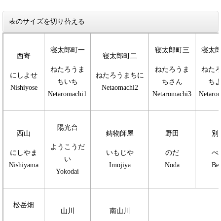
表のサイズを切り替える
寝太郎町一
寝太郎町三
寝太
西寄
寝太郎町二
ねたろうま
ねたろうま
ねた
にしよせ
ねたろうまちに
ちいち
ちさん
ち
Nishiyose
Netaomachi2
Netaromachi1
Netaromachi3
Netaro
陽光台
西山
鋳物師屋
野田
別
ようこうだ
にしやま
いもじや
のだ
べ
い
Nishiyama
Imojiya
Noda
Be
Yokodai
松岳畑
山川
南山川