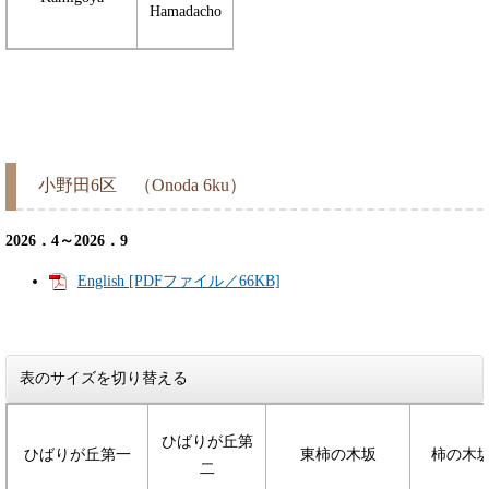
Hamadacho
小野田6区 （Onoda 6ku）
2026．4～2026．9
English [PDFファイル／66KB]
表のサイズを切り替える
ひばりが丘第
ひばりが丘第一
東柿の木坂
柿の木
二