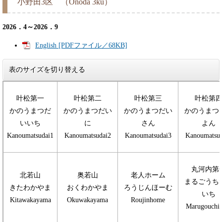
小野田3区 （Onoda 3ku）
2026．4～2026．9
English [PDFファイル／68KB]
表のサイズを切り替える
叶松第一
叶松第二
叶松第三
叶松第
かのうまつだ
かのうまつだい
かのうまつだい
かのうまつ
いいち
に
さん
よん
Kanoumatsudai1
Kanoumatsudai2
Kanoumatsudai3
Kanoumatsud
丸河内第
北若山
奥若山
老人ホーム
まるごうち
きたわかやま
おくわかやま
ろうじんほーむ
いち
Kitawakayama
Okuwakayama
Roujinhome
Marugouchid