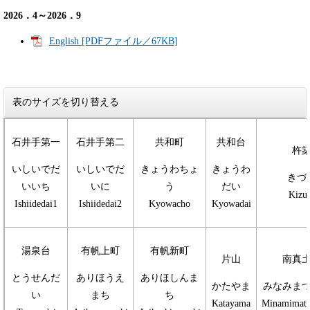
2026．4～2026．9
English [PDFファイル／67KB]
表のサイズを切り替える
石井手第一
石井手第二
共和町
共和台
杵
いしいでだ
いしいでだ
きょうわちょ
きょうわ
きづ
いいち
いに
う
だい
Kizu
Ishiidedai1
Ishiidedai2
Kyowacho
Kyowadai
湯泉台
有帆上町
有帆新町
片山
南真
とうせんだ
ありほうえ
ありほしんま
かたやま
みなみま
い
まち
ち
Katayama
Minamimats