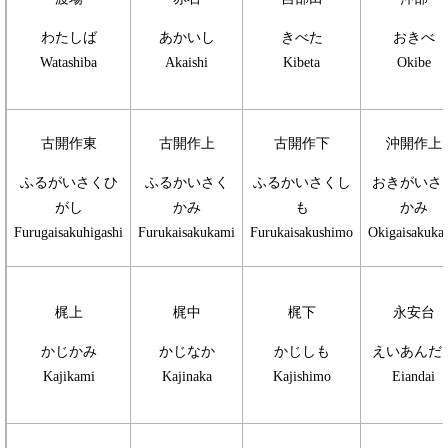
わたしば
あかいし
きべた
おきべ
Watashiba
Akaishi
Kibeta
Okibe
古開作東
古開作上
古開作下
沖開作上
ふるがいさくひ
ふるかいさく
ふるかいさくし
おきがいさ
がし
かみ
も
かみ
Furugaisakuhigashi
Furukaisakukami
Furukaisakushimo
Okigaisakuka
梶上
梶中
梶下
永安台
かじかみ
かじなか
かじしも
えいあんだ
Kajikami
Kajinaka
Kajishimo
Eiandai