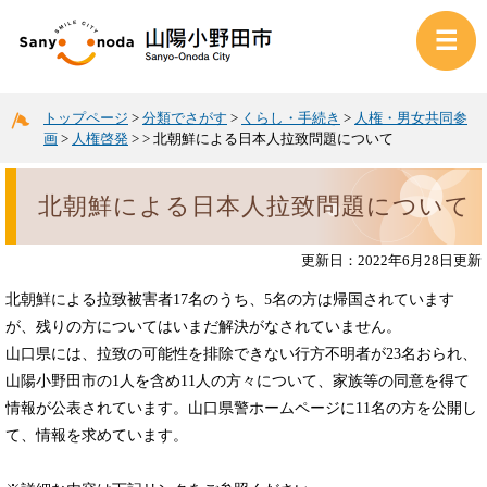
トップページ
>
分類でさがす
>
くらし・手続き
>
人権・男女共同参
画
>
人権啓発
>
>
北朝鮮による日本人拉致問題について
北朝鮮による日本人拉致問題について
更新日：2022年6月28日更新
北朝鮮による拉致被害者17名のうち、5名の方は帰国されています
が、残りの方についてはいまだ解決がなされていません。
山口県には、拉致の可能性を排除できない行方不明者が23名おられ、
山陽小野田市の1人を含め11人の方々について、家族等の同意を得て
情報が公表されています。山口県警ホームページに11名の方を公開し
て、情報を求めています。