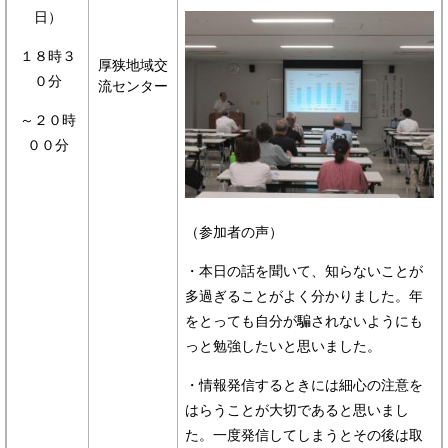
日）
１８時３
厚狭地域交
０分
流センター
～２０時
００分
（参加者の声）
・本日の話を聞いて、知らないことが
多過ぎることがよく分かりました。年
をとっても自分が騙されないようにも
っと勉強したいと思いました。
・情報発信するときには細心の注意を
はらうことが大切であると思いまし
た。一度発信してしまうとその後は取