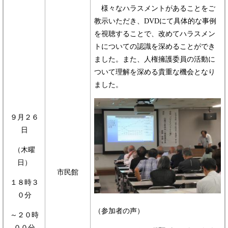
様々なハラスメントがあることをご
教示いただき、DVDにて具体的な事例
を視聴することで、改めてハラスメン
トについての認識を深めることができ
ました。また、人権擁護委員の活動に
ついて理解を深める貴重な機会となり
ました。
９月２６
日
（木曜
日）
市民館
１８時３
０分
（参加者の声）
～２０時
００分