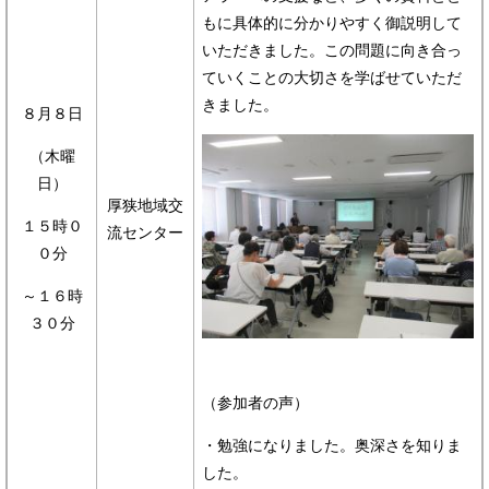
もに具体的に分かりやすく御説明して
いただきました。この問題に向き合っ
ていくことの大切さを学ばせていただ
きました。
８月８日
（木曜
日）
厚狭地域交
１５時０
流センター
０分
～１６時
３０分
（参加者の声）
・勉強になりました。奥深さを知りま
した。