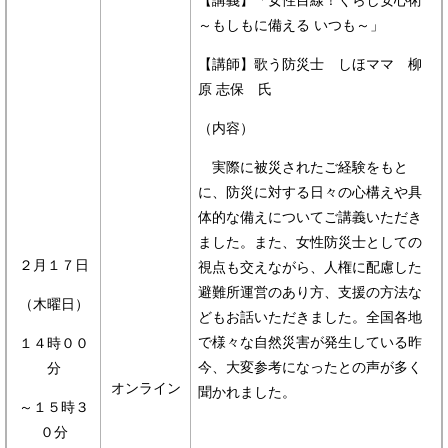
【講義】「女性目線！くらし安心術
～もしもに備える いつも～」
【講師】歌う防災士 しほママ 柳
原 志保 氏
（内容）
実際に被災されたご経験をもと
に、防災に対する日々の心構えや具
体的な備えについてご講義いただき
ました。また、女性防災士としての
２月１７日
視点も交えながら、人権に配慮した
避難所運営のあり方、支援の方法な
（木曜日）
どもお話いただきました。全国各地
で様々な自然災害が発生している昨
１４時００
今、大変参考になったとの声が多く
分
オンライン
聞かれました。
～１５時３
０分