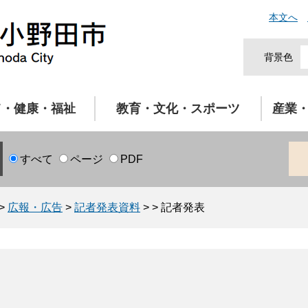
本文へ
背景色
て・健康・福祉
教育・文化・スポーツ
産業
すべて
ページ
PDF
>
広報・広告
>
記者発表資料
>
>
記者発表