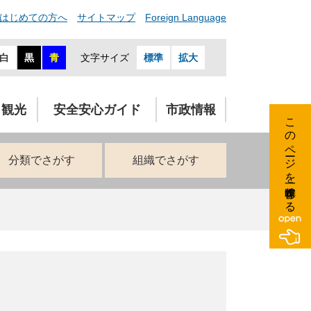
はじめての方へ
サイトマップ
Foreign Language
白
黒
青
文字サイズ
標準
拡大
・観光
安全安心ガイド
市政情報
このページを一時保存する
分類でさがす
組織でさがす