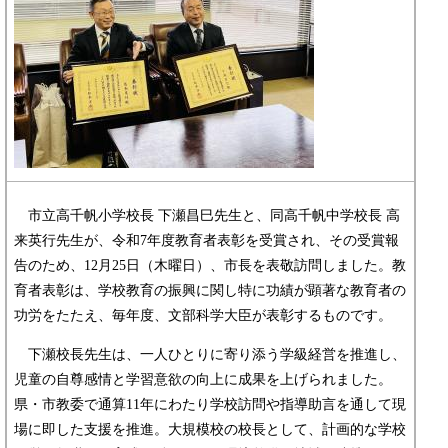
市立高千帆小学校長 下瀬昌巳先生と、同高千帆中学校長 高
来英行先生が、令和7年度教育者表彰を受賞され、その受賞報
告のため、12月25日（木曜日）、市長を表敬訪問しました。教
育者表彰は、学校教育の振興に関し特に功績が顕著な教育者の
功労をたたえ、毎年度、文部科学大臣が表彰するものです。
下瀬校長先生は、一人ひとりに寄り添う学級経営を推進し、
児童の自尊感情と学習意欲の向上に成果を上げられました。
県・市教委で通算11年にわたり学校訪問や指導助言を通して現
場に即した支援を推進。大規模校の校長として、計画的な学校