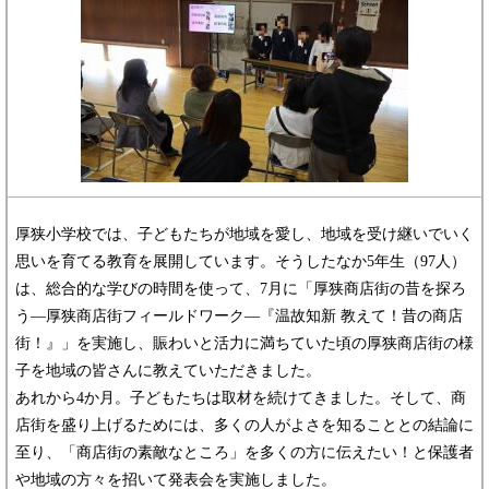
厚狭小学校では、子どもたちが地域を愛し、地域を受け継いでいく
思いを育てる教育を展開しています。そうしたなか5年生（97人）
は、総合的な学びの時間を使って、7月に「厚狭商店街の昔を探ろ
う―厚狭商店街フィールドワーク―『温故知新 教えて！昔の商店
街！』」を実施し、賑わいと活力に満ちていた頃の厚狭商店街の様
子を地域の皆さんに教えていただきました。
あれから4か月。子どもたちは取材を続けてきました。そして、商
店街を盛り上げるためには、多くの人がよさを知ることとの結論に
至り、「商店街の素敵なところ」を多くの方に伝えたい！と保護者
や地域の方々を招いて発表会を実施しました。