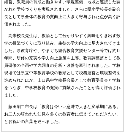
経営、教職員の育成と働きやすい環境整備、地域と連携した開
かれた学校づくりを実現されました。さらに県小学校長会副会
長として県全体の教育の質向上に大きく寄与された点が高く評
価されました。
高来校長先生は、教諭として分かりやすく興味を引き出す数
学の授業づくりに取り組み、生徒の学力向上に尽力されてきま
した。県教育庁や、やまぐち総合教育支援センター等では約12
年間、研修の充実や学力向上施策を主導。教育調整監として教
員研修の企画や学力調査の分析・改善を牽引されました。学校
現場では県立中等教育学校の教頭として校務運営と環境整備を
進められたほか、山口県中学校長会長として教育委員会と学校
をつなぎ、中学校教育の充実に貢献されたことが高く評価され
ました。
藤田剛二市長は「教育は今いい意味で大きな変革期にある。
お二人の培われた知見を多くの教育者に伝えていただきたい」
とお祝いの言葉を述べました。