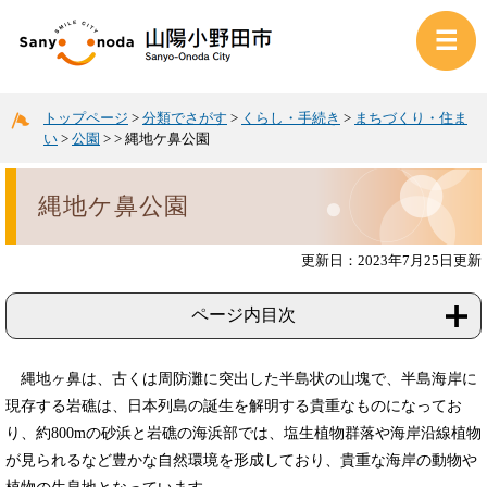
トップページ
>
分類でさがす
>
くらし・手続き
>
まちづくり・住ま
い
>
公園
>
>
縄地ケ鼻公園
縄地ケ鼻公園
更新日：2023年7月25日更新
ページ内目次
縄地ヶ鼻は、古くは周防灘に突出した半島状の山塊で、半島海岸に
現存する岩礁は、日本列島の誕生を解明する貴重なものになってお
り、約800mの砂浜と岩礁の海浜部では、塩生植物群落や海岸沿線植物
が見られるなど豊かな自然環境を形成しており、貴重な海岸の動物や