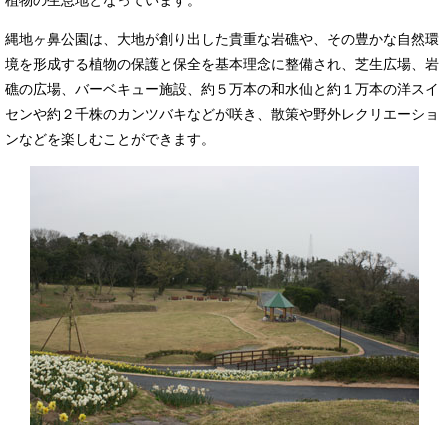
植物の生息地となっています。
縄地ヶ鼻公園は、大地が創り出した貴重な岩礁や、その豊かな自然環
境を形成する植物の保護と保全を基本理念に整備され、芝生広場、岩
礁の広場、バーベキュー施設、約５万本の和水仙と約１万本の洋スイ
センや約２千株のカンツバキなどが咲き、散策や野外レクリエーショ
ンなどを楽しむことができます。