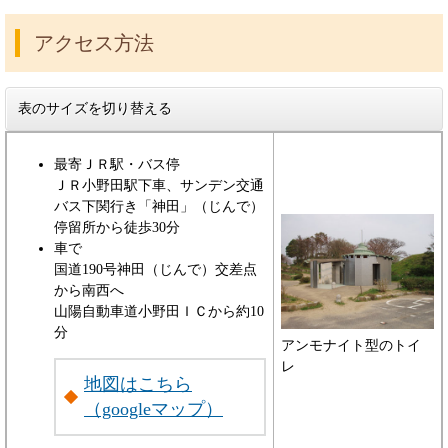
アクセス方法
表のサイズを切り替える
最寄ＪＲ駅・バス停
ＪＲ小野田駅下車、サンデン交通
バス下関行き「神田」（じんで）
停留所から徒歩30分
車で
国道190号神田（じんで）交差点
から南西へ
山陽自動車道小野田ＩＣから約10
分
アンモナイト型のトイ
レ
地図はこちら
（googleマップ）