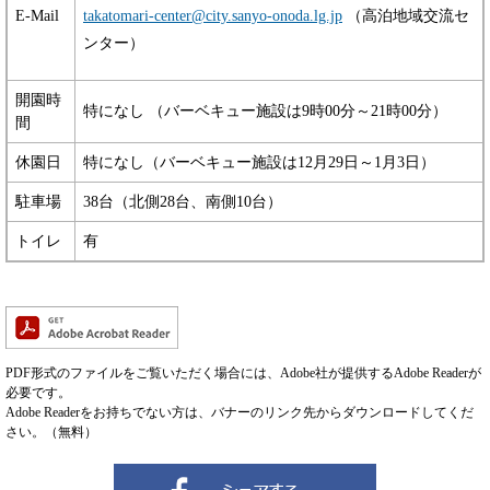
E-Mail
takatomari-center@city.sanyo-onoda.lg.jp
（高泊地域交流セ
ンター）
開園時
特になし （バーベキュー施設は9時00分～21時00分）
間
休園日
特になし（バーベキュー施設は12月29日～1月3日）
駐車場
38台（北側28台、南側10台）
トイレ
有
PDF形式のファイルをご覧いただく場合には、Adobe社が提供するAdobe Readerが
必要です。
Adobe Readerをお持ちでない方は、バナーのリンク先からダウンロードしてくだ
さい。（無料）