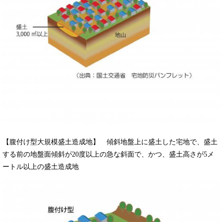
【腹付け型大規模盛土造成地】 傾斜地盤上に盛土した宅地で、盛土
する前の地盤面傾斜が20度以上の急な斜面で、かつ、盛土高さが5メ
ートル以上の盛土造成地