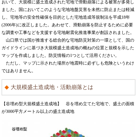
おいて、大規模に盛土造成された宅地で滑動崩落による被害が多発し
ました。国においてこのような宅地地盤災害を未然に防止または軽減
し、宅地等の安全性確保を目的とした宅地造成等規制法を平成18年
(2006年)に改正しました。あわせて、滑動崩落を防止するために必要
な調査や工事などを支援する宅地耐震化推進事業が創設されました。
山口県では国が推進する総合的な宅地防災対策の一環として、国の
ガイドラインに基づき大規模盛土造成地の概ねの位置と規模を示した
マップを作成しました。防災情報の1つとして活用ください。
ただし、マップに示された場所が地震時に必ずしも危険というわけ
ではありません。
大規模盛土造成地・活動崩落とは
【谷埋め型大規模盛土造成地】 谷を埋め立てた宅地で、盛土の面積
が3000平方メートル以上の盛土造成地