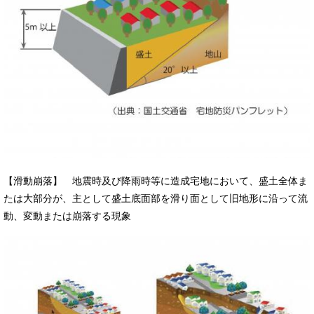
【滑動崩落】 地震時及び降雨時等に造成宅地において、盛土全体ま
たは大部分が、主として盛土底面部を滑り面として旧地形に沿って流
動、変動または崩落する現象