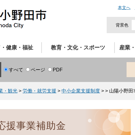
本文へ
背景色
て・健康・福祉
教育・文化・スポーツ
産業
すべて
ページ
PDF
業・観光
>
労働・就労支援
>
中小企業支援制度
>
>
山陽小野田
応援事業補助金