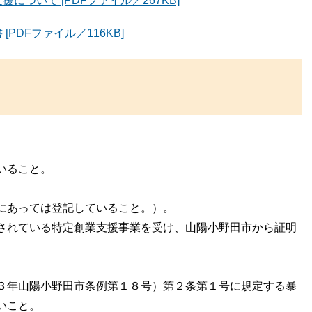
ついて [PDFファイル／267KB]
PDFファイル／116KB]
いること。
にあっては登記していること。）。
されている特定創業支援事業を受け、山陽小野田市から証明
３年山陽小野田市条例第１８号）第２条第１号に規定する暴
いこと。