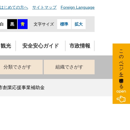
はじめての方へ
サイトマップ
Foreign Language
白
黒
青
文字サイズ
標準
拡大
・観光
安全安心ガイド
市政情報
このページを一時保存する
分類でさがす
組織でさがす
市創業応援事業補助金