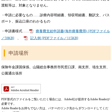
渡航等は、対象となりません。
・申請に必要なもの……診療内容明細書、領収明細書、翻訳文、パス
ポート、振込口座のわかるもの
・申請書様式……
療養費支給申請書(海外療養費用) [PDFファイル
／59KB]
、
記入例 [PDFファイル／115KB]
申請場所
保険年金課国保係、山陽総合事務所市民窓口課、南支所、埴生支所、
公園通出張所
PDF形式のファイルをご覧いただく場合には、Adobe社が提供するAdobe Readerが
必要です。
Adobe Readerをお持ちでない方は、バナーのリンク先からダウンロードしてくだ