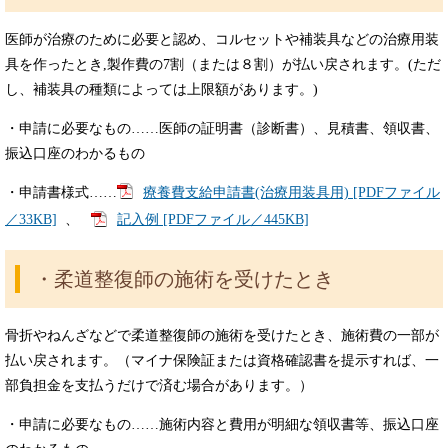
医師が治療のために必要と認め、コルセットや補装具などの治療用装
具を作ったとき,製作費の7割（または８割）が払い戻されます。(ただ
し、補装具の種類によっては上限額があります。)
・申請に必要なもの……医師の証明書（診断書）、見積書、領収書、
振込口座のわかるもの
・申請書様式……
療養費支給申請書(治療用装具用) [PDFファイル
／33KB]
、
記入例 [PDFファイル／445KB]
・柔道整復師の施術を受けたとき
骨折やねんざなどで柔道整復師の施術を受けたとき、施術費の一部が
払い戻されます。（マイナ保険証または資格確認書を提示すれば、一
部負担金を支払うだけで済む場合があります。）
・申請に必要なもの……施術内容と費用が明細な領収書等、振込口座