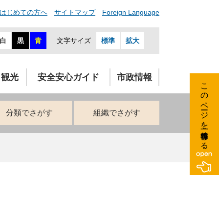
はじめての方へ
サイトマップ
Foreign Language
白
黒
青
文字サイズ
標準
拡大
・観光
安全安心ガイド
市政情報
このページを一時保存する
分類でさがす
組織でさがす