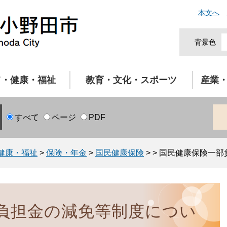
本文へ
背景色
て・健康・福祉
教育・文化・スポーツ
産業
すべて
ページ
PDF
健康・福祉
>
保険・年金
>
国民健康保険
>
>
国民健康保険一部
負担金の減免等制度につい