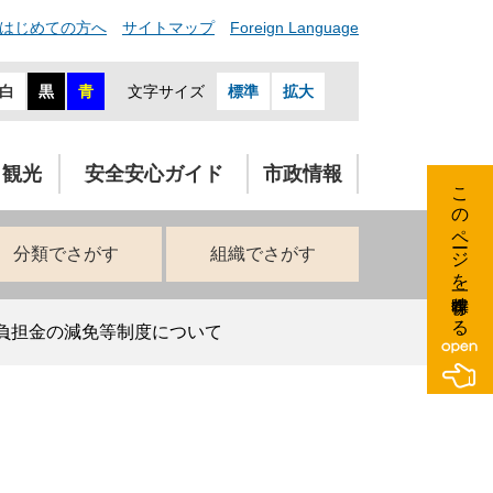
はじめての方へ
サイトマップ
Foreign Language
白
黒
青
文字サイズ
標準
拡大
・観光
安全安心ガイド
市政情報
このページを一時保存する
分類でさがす
組織でさがす
負担金の減免等制度について