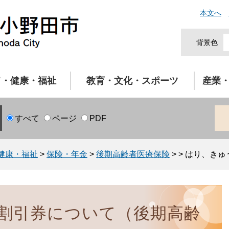
本文へ
背景色
て・健康・福祉
教育・文化・スポーツ
産業
すべて
ページ
PDF
健康・福祉
>
保険・年金
>
後期高齢者医療保険
>
>
はり、きゅ
割引券について（後期高齢