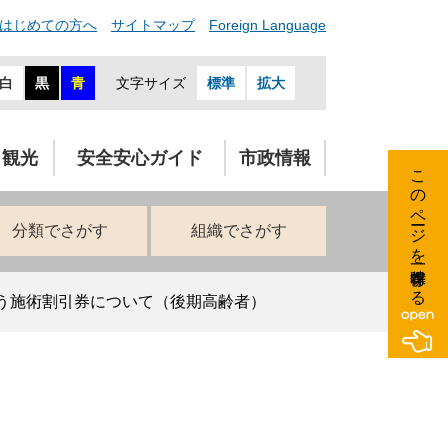
はじめての方へ
サイトマップ
Foreign Language
白
黒
青
文字サイズ
標準
拡大
・観光
安全安心ガイド
市政情報
このページを一時保存する
分類でさがす
組織でさがす
う施術割引券について（後期高齢者）