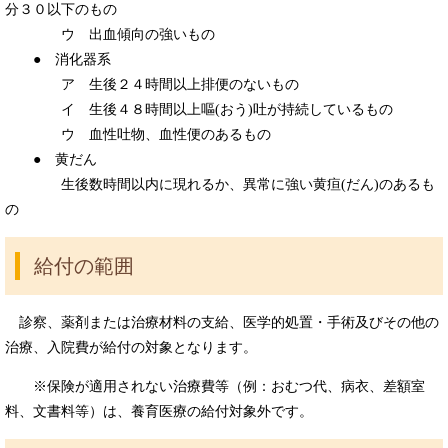
分３０以下のもの
ウ 出血傾向の強いもの
● 消化器系
ア 生後２４時間以上排便のないもの
イ 生後４８時間以上嘔(おう)吐が持続しているもの
ウ 血性吐物、血性便のあるもの
● 黄だん
生後数時間以内に現れるか、異常に強い黄疸(だん)のあるも
の
給付の範囲
診察、薬剤または治療材料の支給、医学的処置・手術及びその他の
治療、入院費が給付の対象となります。
※保険が適用されない治療費等（例：おむつ代、病衣、差額室
料、文書料等）は、養育医療の給付対象外です。