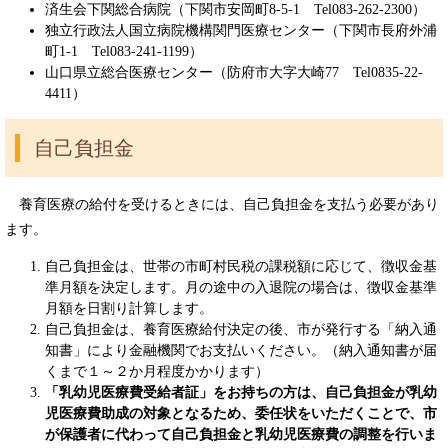
済生会下関総合病院（下関市安岡町8-5-1 Tel083-262-2300）
独立行政法人国立病院機構関門医療センター（下関市長府外浦
町1-1 Tel083-241-1199）
山口県立総合医療センター（防府市大字大崎77 Tel0835-22-
4411）
自己負担金
養育医療の給付を受けるときには、自己負担金を支払う必要があり
ます。
自己負担金は、世帯の市町村民税の課税額に応じて、徴収金基
準月額を決定します。月の途中の入退院の場合は、徴収金基準
月額を日割り計算します。
自己負担金は、養育医療給付決定の後、市が発行する「納入通
知書」により金融機関でお支払いください。（納入通知書が届
くまで１～２か月程度かかります）
「乳幼児医療費受給者証」をお持ちの方は、自己負担金が乳幼
児医療費助成の対象となるため、委任状をいただくことで、市
が保護者に代わって自己負担金と乳幼児医療費の調整を行いま