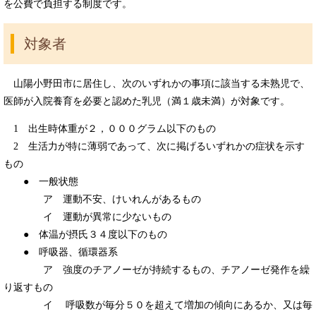
を公費で負担する制度です。
対象者
山陽小野田市に居住し、次のいずれかの事項に該当する未熟児で、
医師が入院養育を必要と認めた乳児（満１歳未満）が対象です。
1 出生時体重が２，０００グラム以下のもの
2 生活力が特に薄弱であって、次に掲げるいずれかの症状を示す
もの
● 一般状態
ア 運動不安、けいれんがあるもの
イ 運動が異常に少ないもの
● 体温が摂氏３４度以下のもの
● 呼吸器、循環器系
ア 強度のチアノーゼが持続するもの、チアノーゼ発作を繰
り返すもの
イ 呼吸数が毎分５０を超えて増加の傾向にあるか、又は毎