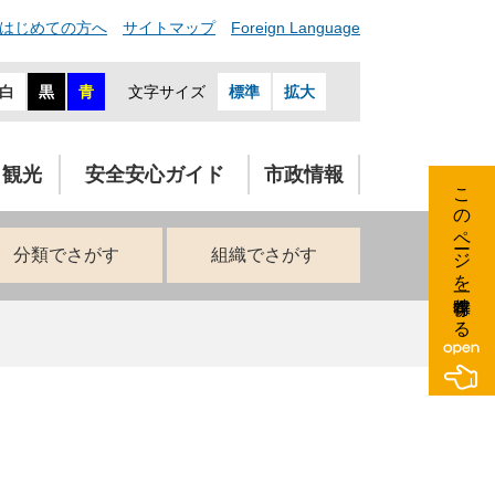
はじめての方へ
サイトマップ
Foreign Language
白
黒
青
文字サイズ
標準
拡大
・観光
安全安心ガイド
市政情報
このページを一時保存する
分類でさがす
組織でさがす