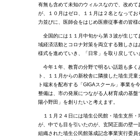
有無も含めて未知のウィルスなので、改めて
が、１０月はゼロ、１１月は２名となってお
力並びに、医師会をはじめ医療従事者の皆様
全国的には１１月中旬から第３波が生じて
域経済活動とコロナ対策を両立する難しさは
様式を進めていき、「日常」を取り戻してい
今年１年、教育の分野で明るい話題も多く
ト、１１月からの新校舎に隣接した埴生児童
ト端末を配布する「GIGAスクール」事業を
整備は、市の発展につながる人材育成の基盤
陽小野田」を創りたいと考えます。
１１月２４日には埴生公民館・埴生支所・
が、中でも目を引いたのが、玄関正面の壁一
組織された埴生公民館落成記念事業実行委員