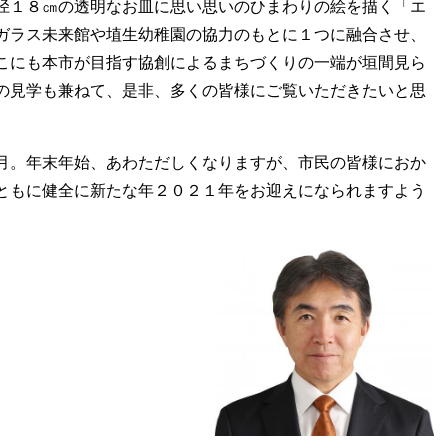
径１８㎝の透明なお皿に思い思いのひまわりの絵を描く「エ
ガラス未来館や埴生幼稚園の協力のもとに１つに融合させ、
こにも本市が目指す協創によるまちづくりの一端が垣間見ら
の見学も兼ねて、是非、多くの皆様にご覧いただきたいと思
月。年末年始、あわただしくなりますが、市民の皆様におか
ともに健全に新たな年２０２１年をお迎えになられますよう