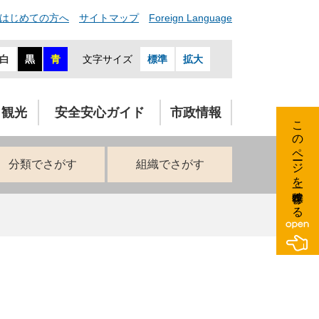
はじめての方へ
サイトマップ
Foreign Language
白
黒
青
文字サイズ
標準
拡大
・観光
安全安心ガイド
市政情報
このページを一時保存する
分類でさがす
組織でさがす