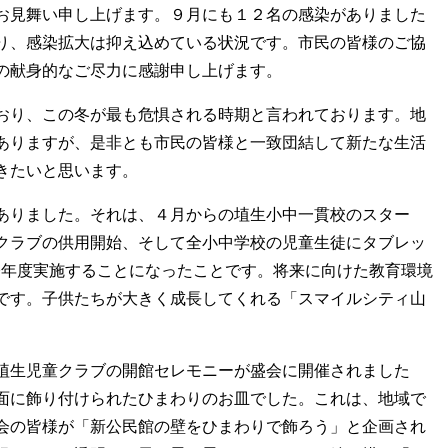
お見舞い申し上げます。９月にも１２名の感染がありました
り、感染拡大は抑え込めている状況です。市民の皆様のご協
の献身的なご尽力に感謝申し上げます。
おり、この冬が最も危惧される時期と言われております。地
ありますが、是非とも市民の皆様と一致団結して新たな生活
きたいと思います。
ありました。それは、４月からの埴生小中一貫校のスター
クラブの供用開始、そして全小中学校の児童生徒にタブレッ
今年度実施することになったことです。将来に向けた教育環境
です。子供たちが大きく成長してくれる「スマイルシティ山
埴生児童クラブの開館セレモニーが盛会に開催されました
面に飾り付けられたひまわりのお皿でした。これは、地域で
会の皆様が「新公民館の壁をひまわりで飾ろう」と企画され