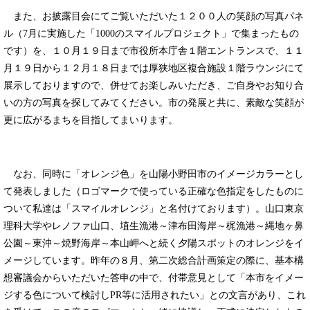
また、お披露目会にてご覧いただいた１２００人の笑顔の写真パネ
ル（7月に実施した「1000のスマイルプロジェクト」で集まったもの
です）を、１０月１９日まで市役所本庁舎１階エントランスで、１１
月１９日から１２月１８日までは厚狭地区複合施設１階ラウンジにて
展示しておりますので、併せてお楽しみいただき、ご自身やお知り合
いの方の写真を探してみてください。市の発展と共に、素敵な笑顔が
更に広がるまちを目指してまいります。
なお、同時に「オレンジ色」を山陽小野田市のイメージカラーとし
て発表しました（ロゴマークで使っている正確な色指定をしたものに
ついて私達は「スマイルオレンジ」と名付けております）。山口東京
理科大学やレノファ山口、埴生漁港～津布田海岸～梶漁港～縄地ヶ鼻
公園～東沖～焼野海岸～本山岬へと続く夕陽スポットのオレンジをイ
メージしています。昨年の８月、第二次総合計画策定の際に、基本構
想審議会からいただいた答申の中で、付帯意見として「本市をイメー
ジする色について検討しPR等に活用されたい」との文言があり、これ