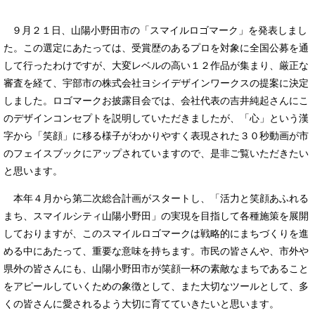
９月２１日、山陽小野田市の「スマイルロゴマーク」を発表しまし
た。この選定にあたっては、受賞歴のあるプロを対象に全国公募を通
して行ったわけですが、大変レベルの高い１２作品が集まり、厳正な
審査を経て、宇部市の株式会社ヨシイデザインワークスの提案に決定
しました。ロゴマークお披露目会では、会社代表の吉井純起さんにこ
のデザインコンセプトを説明していただきましたが、「心」という漢
字から「笑顔」に移る様子がわかりやすく表現された３０秒動画が市
のフェイスブックにアップされていますので、是非ご覧いただきたい
と思います。
本年４月から第二次総合計画がスタートし、「活力と笑顔あふれる
まち、スマイルシティ山陽小野田」の実現を目指して各種施策を展開
しておりますが、このスマイルロゴマークは戦略的にまちづくりを進
める中にあたって、重要な意味を持ちます。市民の皆さんや、市外や
県外の皆さんにも、山陽小野田市が笑顔一杯の素敵なまちであること
をアピールしていくための象徴として、また大切なツールとして、多
くの皆さんに愛されるよう大切に育てていきたいと思います。