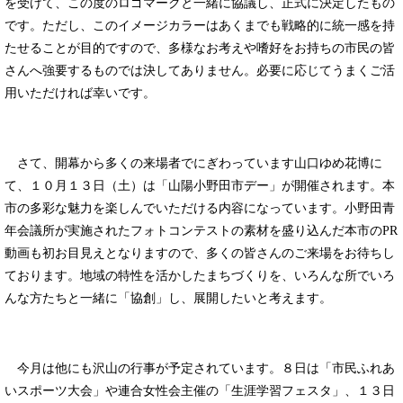
を受けて、この度のロゴマークと一緒に協議し、正式に決定したもの
です。ただし、このイメージカラーはあくまでも戦略的に統一感を持
たせることが目的ですので、多様なお考えや嗜好をお持ちの市民の皆
さんへ強要するものでは決してありません。必要に応じてうまくご活
用いただければ幸いです。
さて、開幕から多くの来場者でにぎわっています山口ゆめ花博に
て、１０月１３日（土）は「山陽小野田市デー」が開催されます。本
市の多彩な魅力を楽しんでいただける内容になっています。小野田青
年会議所が実施されたフォトコンテストの素材を盛り込んだ本市のPR
動画も初お目見えとなりますので、多くの皆さんのご来場をお待ちし
ております。地域の特性を活かしたまちづくりを、いろんな所でいろ
んな方たちと一緒に「協創」し、展開したいと考えます。
今月は他にも沢山の行事が予定されています。８日は「市民ふれあ
いスポーツ大会」や連合女性会主催の「生涯学習フェスタ」、１３日