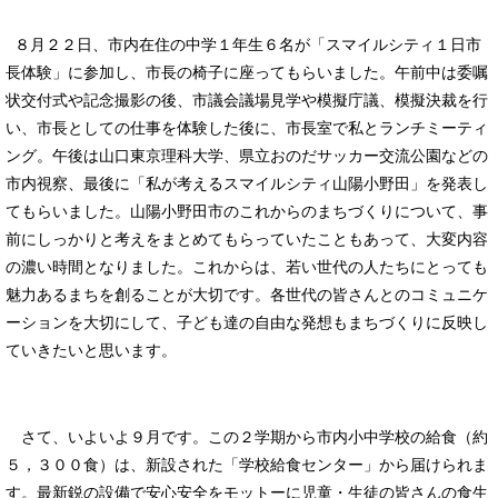
８月２２日、市内在住の中学１年生６名が「スマイルシティ１日市
長体験」に参加し、市長の椅子に座ってもらいました。午前中は委嘱
状交付式や記念撮影の後、市議会議場見学や模擬庁議、模擬決裁を行
い、市長としての仕事を体験した後に、市長室で私とランチミーティ
ング。午後は山口東京理科大学、県立おのだサッカー交流公園などの
市内視察、最後に「私が考えるスマイルシティ山陽小野田」を発表し
てもらいました。山陽小野田市のこれからのまちづくりについて、事
前にしっかりと考えをまとめてもらっていたこともあって、大変内容
の濃い時間となりました。これからは、若い世代の人たちにとっても
魅力あるまちを創ることが大切です。各世代の皆さんとのコミュニケ
ーションを大切にして、子ども達の自由な発想もまちづくりに反映し
ていきたいと思います。
さて、いよいよ９月です。この２学期から市内小中学校の給食（約
５，３００食）は、新設された「学校給食センター」から届けられま
す。最新鋭の設備で安心安全をモットーに児童・生徒の皆さんの食生