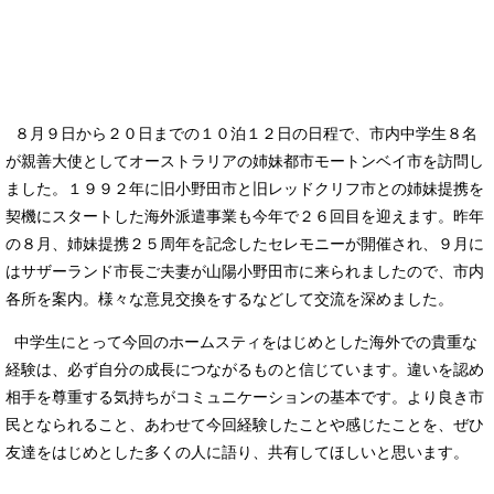
８月９日から２０日までの１０泊１２日の日程で、市内中学生８名
が親善大使としてオーストラリアの姉妹都市モートンベイ市を訪問し
ました。１９９２年に旧小野田市と旧レッドクリフ市との姉妹提携を
契機にスタートした海外派遣事業も今年で２６回目を迎えます。昨年
の８月、姉妹提携２５周年を記念したセレモニーが開催され、９月に
はサザーランド市長ご夫妻が山陽小野田市に来られましたので、市内
各所を案内。様々な意見交換をするなどして交流を深めました。
中学生にとって今回のホームスティをはじめとした海外での貴重な
経験は、必ず自分の成長につながるものと信じています。違いを認め
相手を尊重する気持ちがコミュニケーションの基本です。より良き市
民となられること、あわせて今回経験したことや感じたことを、ぜひ
友達をはじめとした多くの人に語り、共有してほしいと思います。