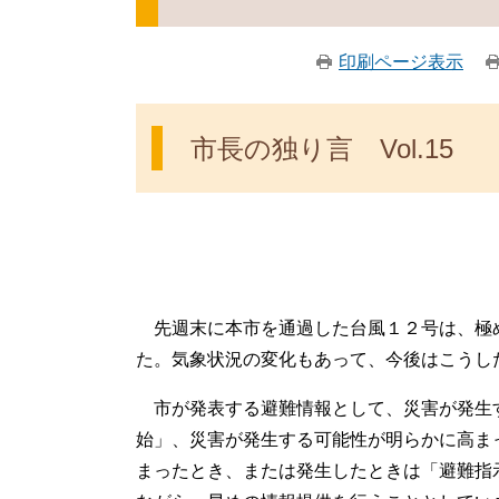
印刷ページ表示
市長の独り言 Vol.15
先週末に本市を通過した台風１２号は、極
た。気象状況の変化もあって、今後はこうし
市が発表する避難情報として、災害が発生
始」、災害が発生する可能性が明らかに高ま
まったとき、または発生したときは「避難指