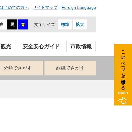
はじめての方へ
サイトマップ
Foreign Language
白
黒
青
文字サイズ
標準
拡大
・観光
安全安心ガイド
市政情報
このページを一時保存する
分類でさがす
組織でさがす