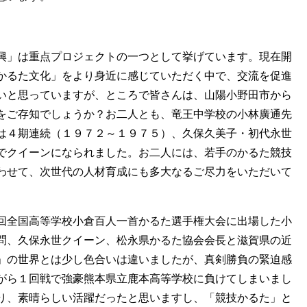
興」は重点プロジェクトの一つとして挙げています。現在開
かるた文化」をより身近に感じていただく中で、交流を促進
いと思っていますが、ところで皆さんは、山陽小野田市から
をご存知でしょうか？お二人とも、竜王中学校の小林廣通先
は４期連続（１９７２～１９７５）、久保久美子・初代永世
でクイーンになられました。お二人には、若手のかるた競技
わせて、次世代の人材育成にも多大なるご尽力をいただいて
回全国高等学校小倉百人一首かるた選手権大会に出場した小
問、久保永世クイーン、松永県かるた協会会長と滋賀県の近
」の世界とは少し色合いは違いましたが、真剣勝負の緊迫感
がら１回戦で強豪熊本県立鹿本高等学校に負けてしまいまし
り、素晴らしい活躍だったと思いますし、「競技かるた」と