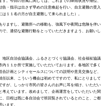
ます。今回の台風に関しては、これまでの降雨状況や潮位、
勧告・指示は出さず早めの注意喚起を行い、自主避難の受入
には１１名の方が自主避難して来られました）。
ありますし、避難所への移動も、強風下や夜間は危険を伴い
ので、適切な避難行動をとっていただきますよう、お願いし
、地区自治会協議会、ふるさとづくり協議会、社会福祉協議
市内１１か所で実施していただいております。各地区で多く
総合計画とシティセールスについての説明や意見交換など、
就任以来、こういう機会は初めてですので、私にとりまして
ですが、しっかり市民の皆さんのお声に耳を傾け、いただい
と考えています。改めまして、企画運営をしていただいた関
に、日程は既に各自治会で班回覧されているとのこと、ご都
思います。