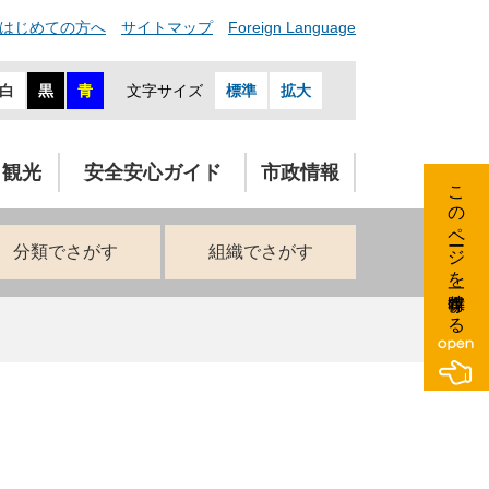
はじめての方へ
サイトマップ
Foreign Language
白
黒
青
文字サイズ
標準
拡大
・観光
安全安心ガイド
市政情報
このページを一時保存する
分類でさがす
組織でさがす