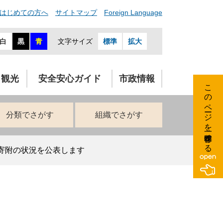
はじめての方へ
サイトマップ
Foreign Language
白
黒
青
文字サイズ
標準
拡大
・観光
安全安心ガイド
市政情報
このページを一時保存する
分類でさがす
組織でさがす
寄附の状況を公表します