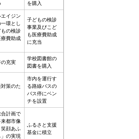
め
を購入
ルエイジン
子どもの検診
の一環とし
事業及びこど
どもの検診
も医療費助成
医療費助成
に充当
学校図書館の
書の充実
図書を購入
市内を運行す
通対策のた
る路線バスの
バス停にベン
チを設置
総合計画で
将来都市像
ふるさと支援
と笑顔あふ
基金に積立
ち」の実現