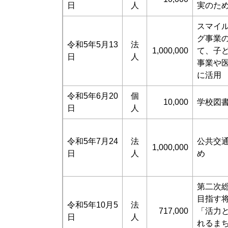
日
人
実のた
スマイ
グ事業
令和5年5月13
法
1,000,000
て、子
日
人
事業や
に活用
令和5年6月20
個
10,000
学校図
日
人
令和5年7月24
法
公共交
1,000,000
日
人
め
第二次
目指す
令和5年10月5
法
717,000
「活力
日
人
れるま