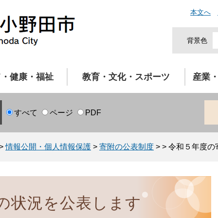
本文へ
背景色
て・健康・福祉
教育・文化・スポーツ
産業
すべて
ページ
PDF
>
情報公開・個人情報保護
>
寄附の公表制度
>
>
令和５年度の
の状況を公表します