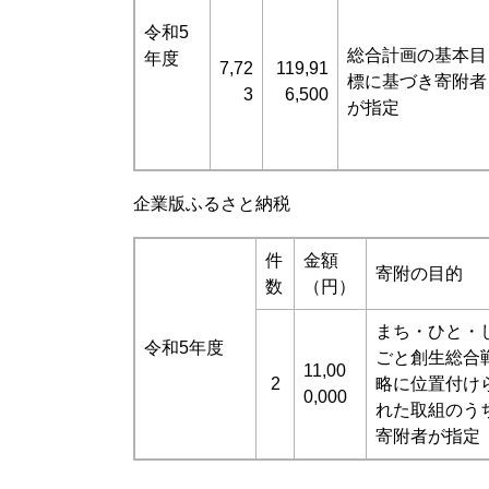
令和5
総合計画の基本目
年度
7,72
119,91
標に基づき寄附者
3
6,500
が指定
企業版ふるさと納税
件
金額
寄附の目的
数
（円）
まち・ひと・
令和5年度
ごと創生総合
11,00
2
略に位置付け
0,000
れた取組のう
寄附者が指定