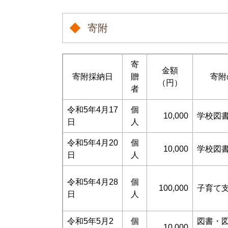
寄附
寄
金額
寄附採納日
贈
寄附
（円）
者
令和5年4月17
個
10,000
学校図
日
人
令和5年4月20
個
10,000
学校図
日
人
令和5年4月28
個
100,000
子育て
日
人
令和5年5月2
個
図書・
10,000