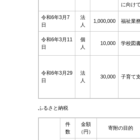
に向け
令和6年3月7
法
1,000,000
福祉業
日
人
令和6年3月11
個
10,000
学校図
日
人
令和6年3月29
法
30,000
子育て
日
人
ふるさと納税
件
金額
寄附の目的
数
（円）