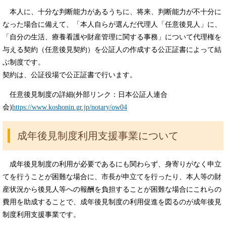
本人に、十分な判断能力があるうちに、将来、判断能力が不十分に
なった場合に備えて、「本人自らが選んだ代理人「任意後見人」に、
「自分の生活、療養看護や財産管理に関する事務」について代理権を
与える契約（任意後見契約）を公証人の作成する公正証書によって結
ぶ制度です。
契約は、公証役場で公正証書で行います。
任意後見制度の詳細(外部リンク：日本公証人連合
会)
https://www.koshonin.gr.jp/notary/ow04
成年後見制度利用支援事業について
成年後見制度の利用が必要であるにも関わらず、身寄りがなく申立
てを行うことが困難な場合に、市長が申立てを行ったり、本人等の財
産状況から後見人等への
報酬を負担することが困難な場合にこれらの
費用を助成することで、成年後見制度の利用促進を図るのが成年後見
制度利用支援事業です。