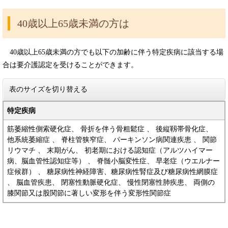
40歳以上65歳未満の方は
40歳以上65歳未満の方でも以下の加齢に伴う特定疾病に該当する場
合は要介護認定を受けることができます。
表のサイズを切り替える
特定疾病
筋萎縮性側索硬化症、 骨折を伴う骨粗鬆症 、 後縦靱帯骨化症、
他系統萎縮症 、 脊柱管狭窄症、 パーキンソン病関連疾患 、 関節
リウマチ 、 末期がん、 初老期における認知症（アルツハイマー
病、脳血管性認知症等） 、 脊髄小脳変性症、 早老症（ウエルナー
症候群） 、 糖尿病性神経障害、糖尿病性腎症及び糖尿病性網膜症
、 脳血管疾患、 閉塞性動脈硬化症、 慢性閉塞性肺疾患、 両側の
膝関節又は股関節に著しい変形を伴う変形性関節症