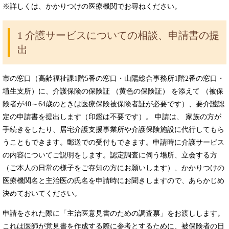
※詳しくは、かかりつけの医療機関でお尋ねください。
1 介護サービスについての相談、申請書の提
出
市の窓口（高齢福祉課1階5番の窓口・山陽総合事務所1階2番の窓口・
埴生支所）に、介護保険の保険証 （黄色の保険証） を添えて （被保
険者が40～64歳のときは医療保険被保険者証が必要です）、要介護認
定の申請書を提出します（印鑑は不要です）。 申請は、 家族の方が
手続きをしたり、居宅介護支援事業所や介護保険施設に代行してもら
うこともできます。郵送での受付もできます。申請時に介護サービス
の内容についてご説明をします。認定調査に伺う場所、立会する方
（ご本人の日常の様子をご存知の方にお願いします）、かかりつけの
医療機関名と主治医の氏名を申請時にお聞きしますので、あらかじめ
決めておいてください。
申請をされた際に「主治医意見書のための調査票」をお渡しします。
これは医師が意見書を作成する際に参考とするために、被保険者の日