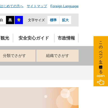
はじめての方へ
サイトマップ
Foreign Language
白
黒
青
文字サイズ
標準
拡大
・観光
安全安心ガイド
市政情報
このページを一時保存する
分類でさがす
組織でさがす