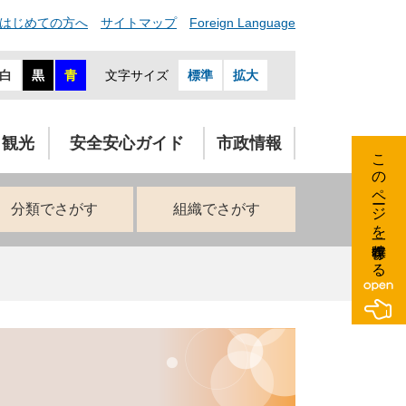
はじめての方へ
サイトマップ
Foreign Language
白
黒
青
文字サイズ
標準
拡大
・観光
安全安心ガイド
市政情報
このページを一時保存する
分類でさがす
組織でさがす