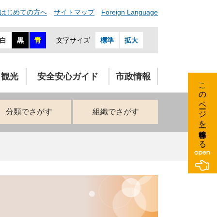
はじめての方へ
サイトマップ
Foreign Language
白
黒
青
文字サイズ
標準
拡大
・観光
安全安心ガイド
市政情報
このページを一時保存する
分類でさがす
組織でさがす