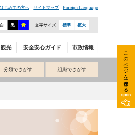
はじめての方へ
サイトマップ
Foreign Language
白
黒
青
文字サイズ
標準
拡大
・観光
安全安心ガイド
市政情報
このページを一時保存する
分類でさがす
組織でさがす