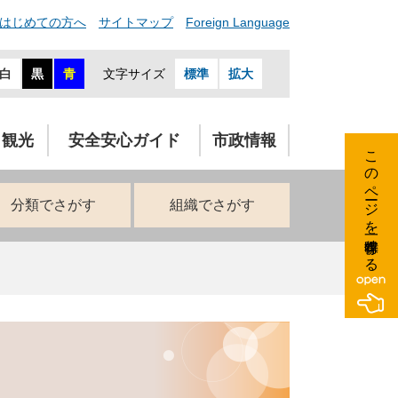
はじめての方へ
サイトマップ
Foreign Language
白
黒
青
文字サイズ
標準
拡大
・観光
安全安心ガイド
市政情報
このページを一時保存する
分類でさがす
組織でさがす