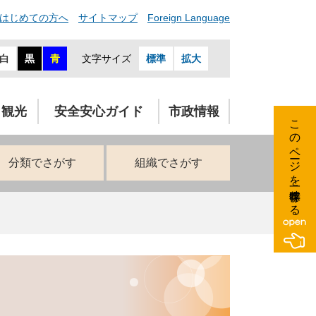
はじめての方へ
サイトマップ
Foreign Language
白
黒
青
文字サイズ
標準
拡大
・観光
安全安心ガイド
市政情報
このページを一時保存する
分類でさがす
組織でさがす