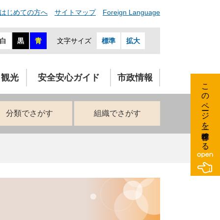
はじめての方へ
サイトマップ
Foreign Language
白
黒
青
文字サイズ
標準
拡大
・観光
安全安心ガイド
市政情報
このページを一時保存する
分類でさがす
組織でさがす