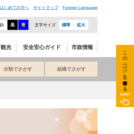
はじめての方へ
サイトマップ
Foreign Language
白
黒
青
文字サイズ
標準
拡大
・観光
安全安心ガイド
市政情報
このページを一時保存する
分類でさがす
組織でさがす