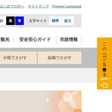
はじめての方へ
サイトマップ
Foreign Language
白
黒
青
文字サイズ
標準
拡大
・観光
安全安心ガイド
市政情報
このページを一時保存する
分類でさがす
組織でさがす