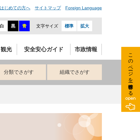
はじめての方へ
サイトマップ
Foreign Language
白
黒
青
文字サイズ
標準
拡大
・観光
安全安心ガイド
市政情報
このページを一時保存する
分類でさがす
組織でさがす